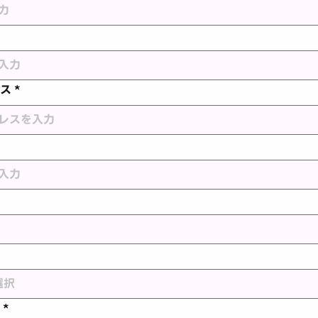
ス
*
*